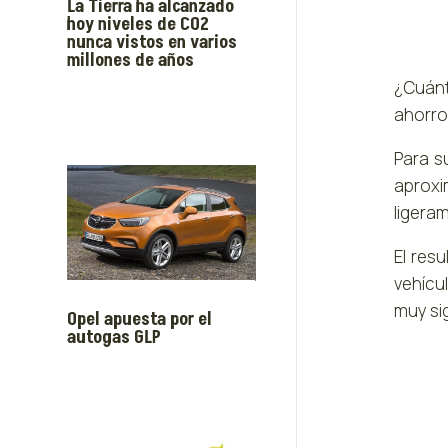
La Tierra ha alcanzado
hoy niveles de CO2
nunca vistos en varios
millones de años
¿Cuánt
ahorro,
Para s
aproxi
ligeram
El res
vehícu
muy sig
Opel apuesta por el
autogas GLP