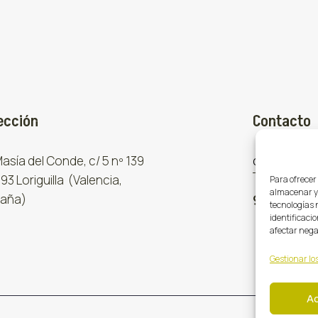
ección
Contacto
 Masía del Conde, c/ 5 nº 139
comercial
93 Loriguilla (Valencia,
Para ofrecer
almacenar y/
aña)
961 667 8
tecnologías 
identificacio
afectar nega
Gestionar los
A