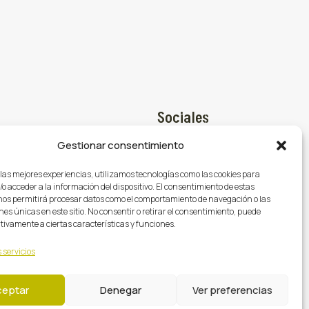
Sociales
Gestionar consentimiento
Facebook

@gasmocion.com
 las mejores experiencias, utilizamos tecnologías como las cookies para
X (Twitter)

o acceder a la información del dispositivo. El consentimiento de estas
79
nos permitirá procesar datos como el comportamiento de navegación o las
Instagram

nes únicas en este sitio. No consentir o retirar el consentimiento, puede
tivamente a ciertas características y funciones.
 servicios
ceptar
Denegar
Ver preferencias