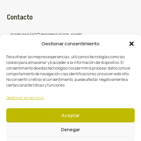
Contacto
comercial@gasmocion.com
Gestionar consentimiento
961 667 879
Para ofrecer las mejores experiencias, utilizamos tecnologías como las
cookies para almacenar y/o acceder a la información del dispositivo. El
consentimiento de estas tecnologías nos permitirá procesar datos como el
Sociales
comportamiento de navegación o las identificaciones únicas en este sitio.
No consentir o retirar el consentimiento, puede afectar negativamente a
ciertas características y funciones.
Facebook
X (Twitter)
Instagram



Gestionar los servicios
Aceptar
Denegar
Gasmoción 2026 © Todos los derechos reservados.