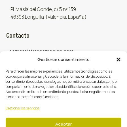
P.I. Masía del Conde, c/ 5 nº 139
46393 Loriguilla (Valencia, España)
Contacto
comercial@gasmocion.com
Gestionar consentimiento
961 667 879
Para ofrecer las mejores experiencias, utilizamos tecnologías como las
cookies para almacenar y/o acceder a la información del dispositivo. El
consentimiento de estas tecnologías nos permitirá procesar datos como el
Sociales
comportamiento de navegación o las identificaciones únicas en este sitio.
No consentir o retirar el consentimiento, puede afectar negativamente a
ciertas características y funciones.
Facebook
X (Twitter)
Instagram



Gestionar los servicios
Aceptar