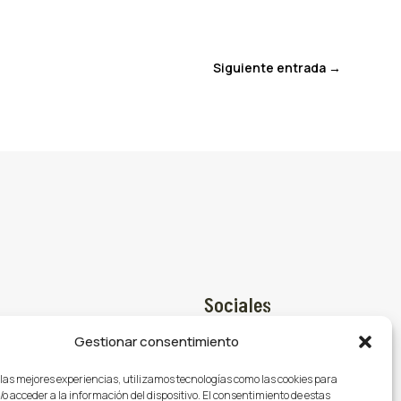
Siguiente entrada
→
Sociales
Gestionar consentimiento
Facebook

@gasmocion.com
 las mejores experiencias, utilizamos tecnologías como las cookies para
X (Twitter)

o acceder a la información del dispositivo. El consentimiento de estas