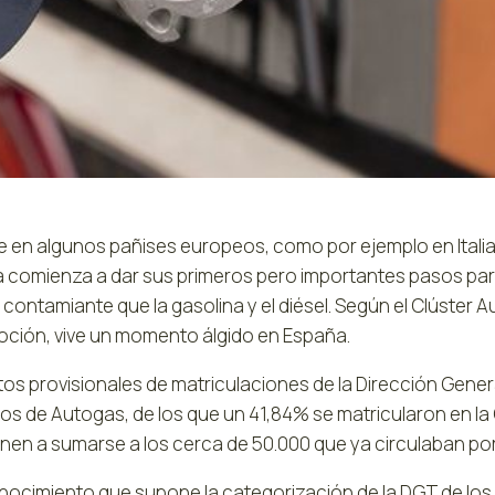
 en algunos pañises europeos, como por ejemplo en Italia
 comienza a dar sus primeros pero importantes pasos para
contamiante que la gasolina y el diésel. Según el Clúster
ción, vive un momento álgido en España.
tos provisionales de matriculaciones de la Dirección Gene
los de Autogas, de los que un 41,84% se matricularon en l
enen a sumarse a los cerca de 50.000 que ya circulaban po
onocimiento que supone la categorización de la DGT de los