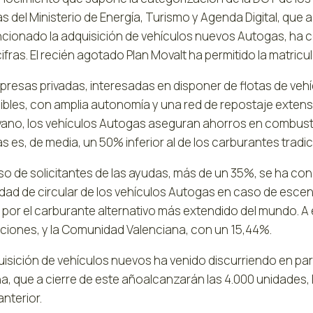
 del Ministerio de Energía, Turismo y Agenda Digital, que 
cionado la adquisición de vehículos nuevos Autogas, ha c
ifras. El recién agotado Plan Movalt ha permitido la matri
presas privadas, interesadas en disponer de flotas de v
ibles, con amplia autonomía y una red de repostaje extensa
vano, los vehículos Autogas aseguran ahorros en combustib
 es, de media, un 50% inferior al de los carburantes tradic
eso de solicitantes de las ayudas, más de un 35%, se ha c
lidad de circular de los vehículos Autogas en caso de esce
s por el carburante alternativo más extendido del mundo. A
ticiones, y la Comunidad Valenciana, con un 15,44%.
uisición de vehículos nuevos ha venido discurriendo en par
na, que a cierre de este añoalcanzarán las 4.000 unidades
anterior.