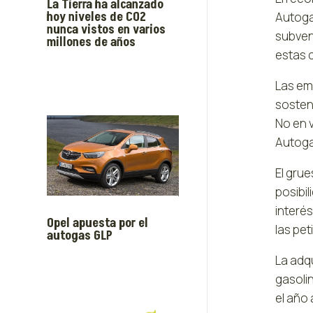
La Tierra ha alcanzado
hoy niveles de CO2
Autogas
nunca vistos en varios
subven
millones de años
estas c
Las em
sosten
No en 
Autogas
El gru
posibi
interé
Opel apuesta por el
las pe
autogas GLP
La adq
gasoli
el año 