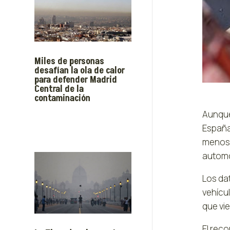
Miles de personas
desafían la ola de calor
para defender Madrid
Central de la
contaminación
Aunque
España
menos 
automo
Los da
vehícu
que vi
El rec