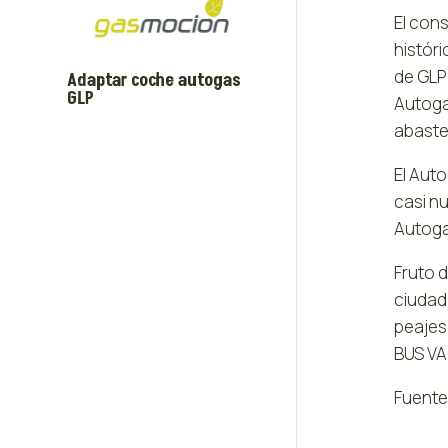
El con
histór
de GLP
Adaptar coche autogas
GLP
Autoga
abaste
El Aut
casi nu
Autoga
Fruto 
ciudad
peajes
BUS VA
Fuente