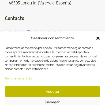
46393 Loriguilla (Valencia, España)
Contacto
comercial@gasmocion.com
Gestionar consentimiento
961 667 879
Para ofrecer las mejores experiencias, utilizamos tecnologías como las
cookies para almacenar y/o acceder a la información del dispositivo. El
consentimiento de estas tecnologías nos permitirá procesar datos como el
Sociales
comportamiento de navegación o las identificaciones únicas en este sitio.
No consentir o retirar el consentimiento, puede afectar negativamente a
ciertas características y funciones.
Facebook
X (Twitter)
Instagram



Gestionar los servicios
Aceptar
Denegar
Gasmoción 2026 © Todos los derechos reservados.