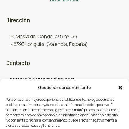
Dirección
P.I. Masía del Conde, c/ 5 nº 139
46393 Loriguilla (Valencia, España)
Contacto
comercial@gasmocion.com
Gestionar consentimiento
961 667 879
Para ofrecer las mejores experiencias, utilizamos tecnologías como las
cookies para almacenar y/o acceder a la información del dispositivo. El
consentimiento de estas tecnologías nos permitirá procesar datos como el
Sociales
comportamiento de navegación o las identificaciones únicas en este sitio.
No consentir o retirar el consentimiento, puede afectar negativamente a
ciertas características y funciones.