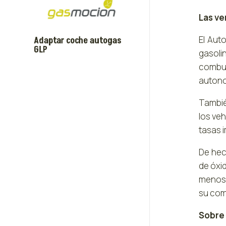
Las ve
El Aut
Adaptar coche autogas
GLP
gasoli
combus
autono
Tambié
los ve
tasas 
De hec
de óxi
menos q
su com
Sobre