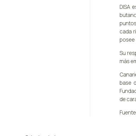
DISA e
butano
puntos
cada r
posee 
Su res
más em
Canari
base d
Fundaci
de car
Fuente