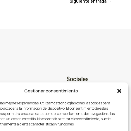
Siguiente entrada
→
Sociales
Gestionar consentimiento
Facebook

@gasmocion.com
 las mejores experiencias, utilizamos tecnologías como las cookies para
X (Twitter)

o acceder a la información del dispositivo. El consentimiento de estas
79
nos permitirá procesar datos como el comportamiento de navegación o las
Instagram

nes únicas en este sitio. No consentir o retirar el consentimiento, puede
tivamente a ciertas características y funciones.