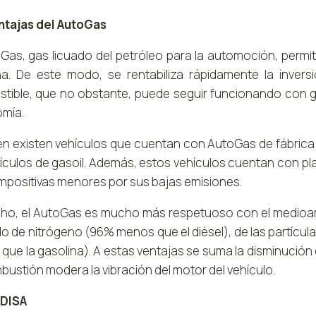
ntajas del AutoGas
oGas, gas licuado del petróleo para la automoción, perm
na. De este modo, se rentabiliza rápidamente la inver
tible, que no obstante, puede seguir funcionando con g
mía.
n existen vehículos que cuentan con AutoGas de fábric
hículos de gasoil. Además, estos vehículos cuentan con pl
impositivas menores por sus bajas emisiones.
ho, el AutoGas es mucho más respetuoso con el medioamb
do de nitrógeno (96% menos que el diésel), de las partícu
ue la gasolina). A estas ventajas se suma la disminución d
bustión modera la vibración del motor del vehículo.
 DISA