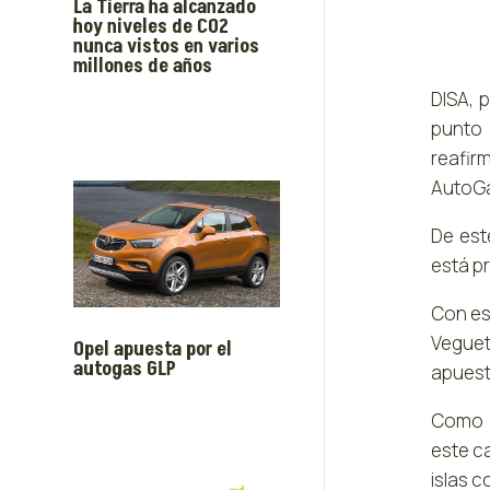
La Tierra ha alcanzado
hoy niveles de CO2
nunca vistos en varios
millones de años
DISA, 
punto 
reafirm
AutoGa
De est
está p
Con es
Veguet
Opel apuesta por el
autogas GLP
apuesta
Como c
este c
islas c