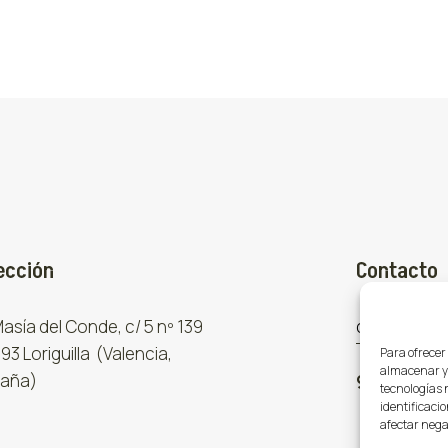
ección
Contacto
 Masía del Conde, c/ 5 nº 139
comercial
93 Loriguilla (Valencia,
Para ofrecer
almacenar y/
aña)
961 667 8
tecnologías 
identificacio
afectar nega