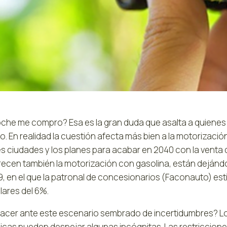
che me compro? Esa es la gran duda que asalta a quienes s
o. En realidad la cuestión afecta más bien a la motorización,
s ciudades y los planes para acabar en 2040 con la venta d
recen también la motorización con gasolina, están dejánd
9, en el que la patronal de concesionarios (Faconauto) est
lares del 6%.
acer ante este escenario sembrado de incertidumbres? Lo
cas pueden despejar algunas incógnitas. Las restricciones