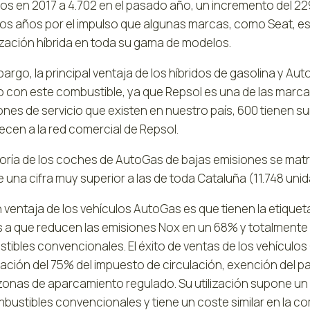
los en 2017 a 4.702 en el pasado año, un incremento del 2
os años por el impulso que algunas marcas, como Seat, est
zación híbrida en toda su gama de modelos.
argo, la principal ventaja de los híbridos de gasolina y Au
o con este combustible, ya que Repsol es una de las marca
nes de servicio que existen en nuestro país, 600 tienen su
ecen a la red comercial de Repsol.
oría de los coches de AutoGas de bajas emisiones se matr
 una cifra muy superior a las de toda Cataluña (11.748 uni
 ventaja de los vehículos AutoGas es que tienen la etiqueta
s a que reducen las emisiones Nox en un 68% y totalmente l
tibles convencionales. El éxito de ventas de los vehículos
cación del 75% del impuesto de circulación, exención del 
 zonas de aparcamiento regulado. Su utilización supone un
bustibles convencionales y tiene un coste similar en la com