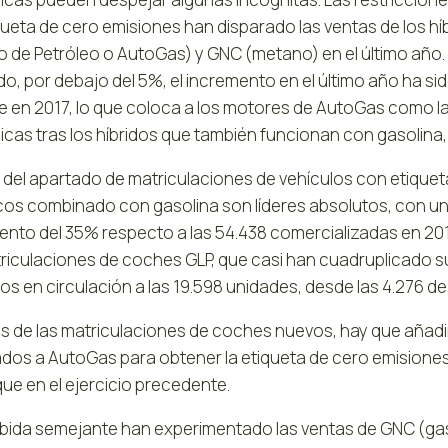
iqueta de cero emisiones han disparado las ventas de los h
o de Petróleo o AutoGas) y GNC (metano) en el último año
o, por debajo del 5%, el incremento en el último año ha si
e en 2017, lo que coloca a los motores de AutoGas como l
icas tras los híbridos que también funcionan con gasolina,
 del apartado de matriculaciones de vehículos con etiquet
icos combinado con gasolina son líderes absolutos, con un
ento del 35% respecto a las 54.438 comercializadas en 201
triculaciones de coches GLP, que casi han cuadruplicado s
os en circulación a las 19.598 unidades, desde las 4.276 de
 de las matriculaciones de coches nuevos, hay que añadir 
dos a AutoGas para obtener la etiqueta de cero emisiones y
ue en el ejercicio precedente.
bida semejante han experimentado las ventas de GNC (gas