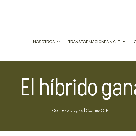
NOSOTROS
TRANSFORMACIONES A GLP
El híbrido gan
|
Coches autogas
Coches GLP