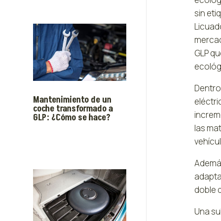
sin et
Licuad
mercad
GLP qu
ecológ
Dentro
Mantenimiento de un
eléctr
coche transformado a
increm
GLP: ¿Cómo se hace?
las ma
vehícul
Además
adapta
doble q
Una su