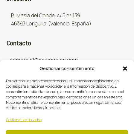
P.I. Masía del Conde, c/ 5 nº 139
46393 Loriguilla (Valencia, España)
Contacto
comercial@gasmocion.com
Gestionar consentimiento
961 667 879
Para ofrecer las mejores experiencias, utilizamos tecnologías como las
cookies para almacenar y/o acceder a la información del dispositivo. El
consentimiento de estas tecnologías nos permitirá procesar datos como el
Sociales
comportamiento de navegación o las identificaciones únicas en este sitio.
No consentir o retirar el consentimiento, puede afectar negativamente a
ciertas características y funciones.
Facebook
X (Twitter)
Instagram



Gestionar los servicios