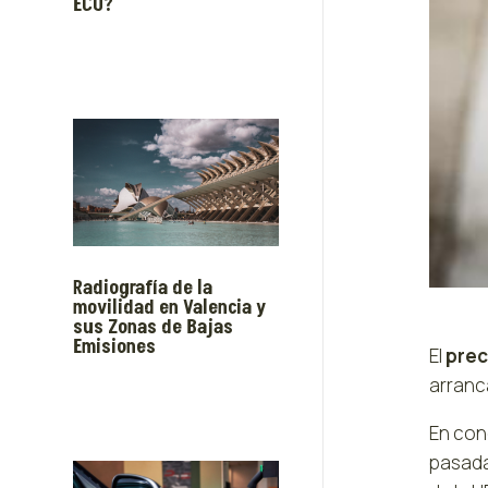
ECO?
Radiografía de la
movilidad en Valencia y
sus Zonas de Bajas
Emisiones
El
preci
arranc
En con
pasada,