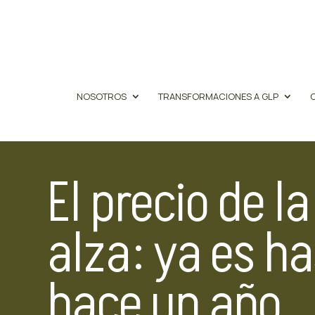
NOSOTROS
TRANSFORMACIONES A GLP
El precio de l
alza: ya es h
hace un año