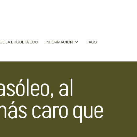
UE LA ETIQUETA ECO
INFORMACIÓN
FAQS
asóleo, al
 más caro que