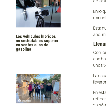
de la 
En lo q
remonta
Esta n
año, mi
Los vehículos híbridos
no enchufables superan
Llena
en ventas a los de
gasolina
Con lo
que hac
unos 5
La esc
llevaro
En esta
refere
58 dóla