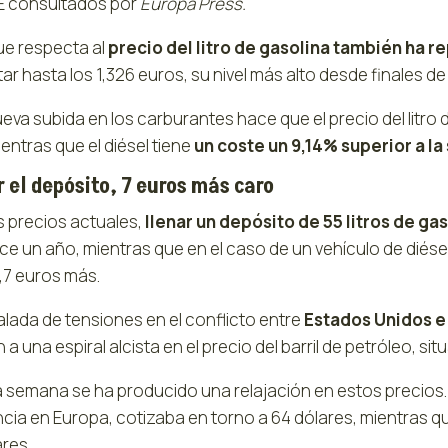
UE consultados por
Europa Press.
ue respecta al
precio del litro de gasolina también ha 
r hasta los 1,326 euros, su nivel más alto desde finales d
ueva subida en los carburantes hace que el precio del litr
entras que el diésel tiene
un coste un 9,14% superior a 
r el depósito, 7 euros más caro
s precios actuales,
llenar un depósito de 55 litros de ga
e un año, mientras que en el caso de un vehículo de diésel
,7 euros más.
alada de tensiones en el conflicto entre
Estados Unidos e 
n a una espiral alcista en el precio del barril de petróleo, s
 semana se ha producido una relajación en estos precios. 
ncia en Europa, cotizaba en torno a 64 dólares, mientras 
res.