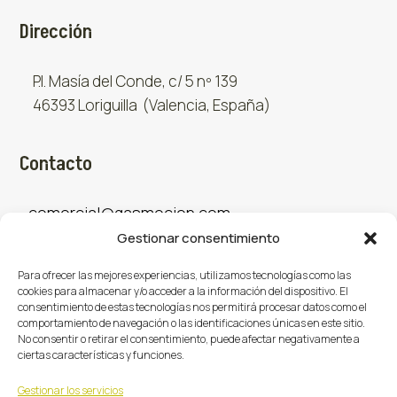
Dirección
P.I. Masía del Conde, c/ 5 nº 139
46393 Loriguilla (Valencia, España)
Contacto
comercial@gasmocion.com
Gestionar consentimiento
961 667 879
Para ofrecer las mejores experiencias, utilizamos tecnologías como las
cookies para almacenar y/o acceder a la información del dispositivo. El
consentimiento de estas tecnologías nos permitirá procesar datos como el
Sociales
comportamiento de navegación o las identificaciones únicas en este sitio.
No consentir o retirar el consentimiento, puede afectar negativamente a
ciertas características y funciones.
Facebook
X (Twitter)
Instagram



Gestionar los servicios