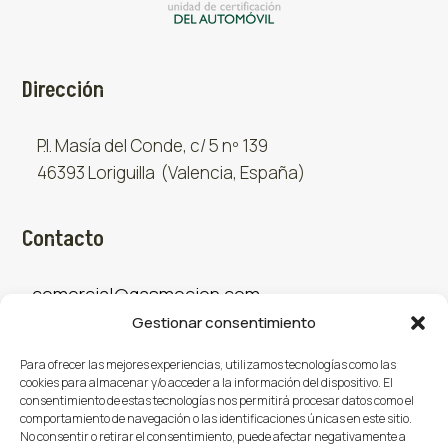
Dirección
P.I. Masía del Conde, c/ 5 nº 139
46393 Loriguilla (Valencia, España)
Contacto
comercial@gasmocion.com
Gestionar consentimiento
961 667 879
Para ofrecer las mejores experiencias, utilizamos tecnologías como las
cookies para almacenar y/o acceder a la información del dispositivo. El
consentimiento de estas tecnologías nos permitirá procesar datos como el
Sociales
comportamiento de navegación o las identificaciones únicas en este sitio.
No consentir o retirar el consentimiento, puede afectar negativamente a