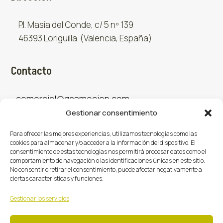
P.I. Masía del Conde, c/ 5 nº 139
46393 Loriguilla (Valencia, España)
Contacto
comercial@gasmocion.com
Gestionar consentimiento
961 667 879
Para ofrecer las mejores experiencias, utilizamos tecnologías como las
cookies para almacenar y/o acceder a la información del dispositivo. El
consentimiento de estas tecnologías nos permitirá procesar datos como el
Sociales
comportamiento de navegación o las identificaciones únicas en este sitio.
No consentir o retirar el consentimiento, puede afectar negativamente a
ciertas características y funciones.
Facebook
X (Twitter)
Instagram



Gestionar los servicios