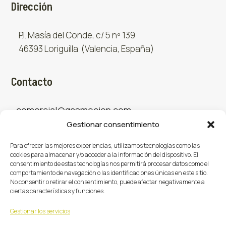
Dirección
P.I. Masía del Conde, c/ 5 nº 139
46393 Loriguilla (Valencia, España)
Contacto
comercial@gasmocion.com
Gestionar consentimiento
961 667 879
Para ofrecer las mejores experiencias, utilizamos tecnologías como las
cookies para almacenar y/o acceder a la información del dispositivo. El
consentimiento de estas tecnologías nos permitirá procesar datos como el
Sociales
comportamiento de navegación o las identificaciones únicas en este sitio.
No consentir o retirar el consentimiento, puede afectar negativamente a
ciertas características y funciones.
Facebook
X (Twitter)
Instagram



Gestionar los servicios