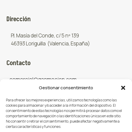
Dirección
P.I. Masía del Conde, c/ 5 nº 139
46393 Loriguilla (Valencia, España)
Contacto
comercial@gasmocion.com
Gestionar consentimiento
961 667 879
Para ofrecer las mejores experiencias, utilizamos tecnologías como las
cookies para almacenar y/o acceder a la información del dispositivo. El
consentimiento de estas tecnologías nos permitirá procesar datos como el
Sociales
comportamiento de navegación o las identificaciones únicas en este sitio.
No consentir o retirar el consentimiento, puede afectar negativamente a
ciertas características y funciones.
Facebook
X (Twitter)
Instagram


