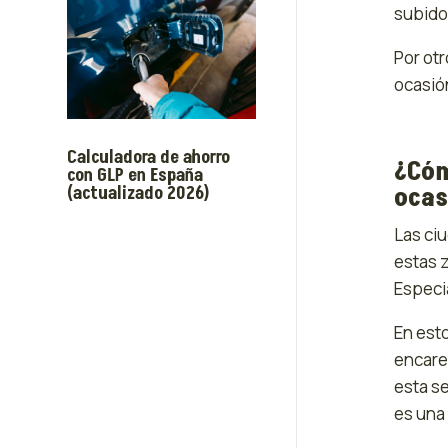
subido
Por otr
ocasió
Calculadora de ahorro
¿Cóm
con GLP en España
ocas
(actualizado 2026)
Las ci
estas 
Especi
En est
encare
esta s
es una 