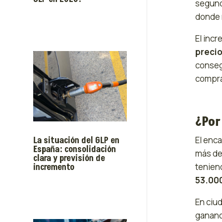
segund
donde 
El inc
precio
conseg
compra
¿Por
La situación del GLP en
El enc
España: consolidación
más de
clara y previsión de
incremento
tenien
53.000
En ciu
ganand