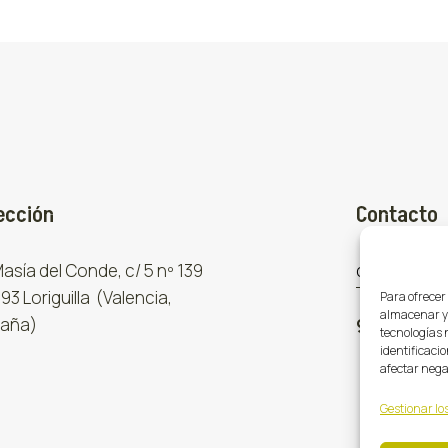
ección
Contacto
 Masía del Conde, c/ 5 nº 139
comercial
93 Loriguilla (Valencia,
Para ofrecer
almacenar y/
aña)
961 667 8
tecnologías 
identificacio
afectar nega
Gestionar los