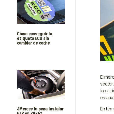
Cómo conseguir la
etiqueta ECO sin
cambiar de coche
El mer
sector
los últ
es una
¿Merece la pena instalar
En térm
GLP en 2026?