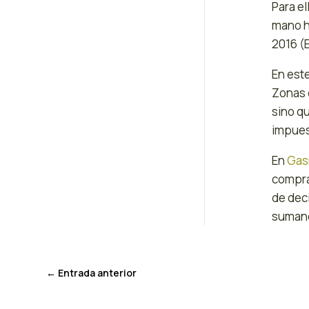
Para ell
mano ha
2016 (
En est
Zonas 
sino q
impues
En
Gas
comprar
de dec
sumand
←
Entrada anterior