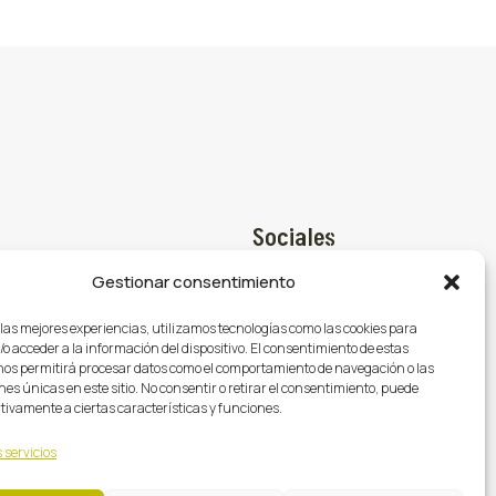
Sociales
Gestionar consentimiento
Facebook

@gasmocion.com
 las mejores experiencias, utilizamos tecnologías como las cookies para
X (Twitter)

o acceder a la información del dispositivo. El consentimiento de estas
79
nos permitirá procesar datos como el comportamiento de navegación o las
Instagram

nes únicas en este sitio. No consentir o retirar el consentimiento, puede
tivamente a ciertas características y funciones.
 servicios