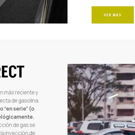
VER MÁS
RECT
n más reciente y
recta de gasolina.
o “en serie” (o
nológicamente.
cción de gas se
 la inyección de