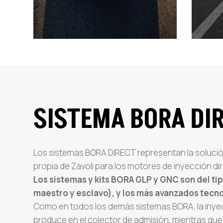
SISTEMA BORA DI
Los sistemas BORA DIRECT representan la solució
propia de Zavoli para los motores de inyección di
Los sistemas y kits BORA GLP y GNC son del tip
maestro y esclavo), y los más avanzados tec
Como en todos los demás sistemas BORA, la inye
produce en el colector de admisión, mientras que