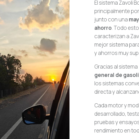
El sistema Zavoli 
principalmente por
junto con una
may
ahorro
. Todo esto
caracterizan a Zav
mejor sistema par
y ahorros muy supe
Gracias al sistema
general de gasoli
los sistemas conv
directa y alcanzan
Cada motor y mode
desarrollado, test
pruebas y ensayos
rendimiento en tod