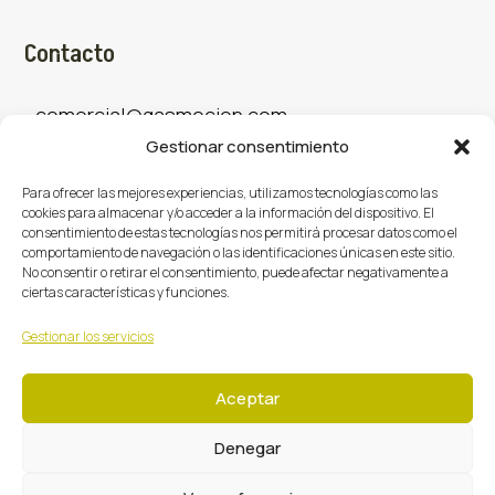
Contacto
comercial@gasmocion.com
Gestionar consentimiento
961 667 879
Para ofrecer las mejores experiencias, utilizamos tecnologías como las
cookies para almacenar y/o acceder a la información del dispositivo. El
consentimiento de estas tecnologías nos permitirá procesar datos como el
Sociales
comportamiento de navegación o las identificaciones únicas en este sitio.
No consentir o retirar el consentimiento, puede afectar negativamente a
ciertas características y funciones.
Facebook
X (Twitter)
Instagram



Gestionar los servicios
Aceptar
Denegar
Gasmoción 2026 © Todos los derechos reservados.
·
·
·
Centro de Privacidad
Política de Privacidad
Cookies
Términos y