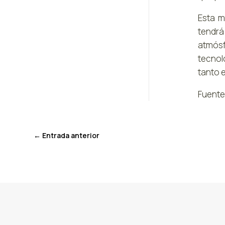
Esta m
tendrá
atmósf
tecnol
tanto e
Fuente
←
Entrada anterior