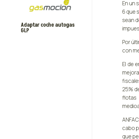
En un 
6 que 
sean d
Adaptar coche autogas
impues
GLP
Por últ
con me
El de 
mejora
fiscale
25% de
flota
medioa
ANFAC 
cabo p
que per