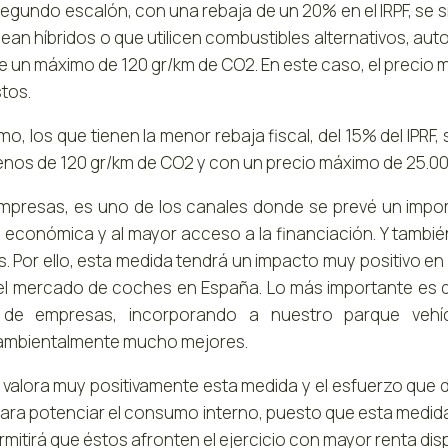
segundo escalón, con una rebaja de un 20% en el IRPF, se s
sean híbridos o que utilicen combustibles alternativos, a
e un máximo de 120 gr/km de CO2. En este caso, el precio 
tos.
imo, los que tienen la menor rebaja fiscal, del 15% del IPR
nos de 120 gr/km de CO2 y con un precio máximo de 25.00
empresas, es uno de los canales donde se prevé un impor
 económica y al mayor acceso a la financiación. Y tambié
s. Por ello, esta medida tendrá un impacto muy positivo en
l mercado de coches en España. Lo más importante es q
s de empresas, incorporando a nuestro parque vehí
mbientalmente mucho mejores.
valora muy positivamente esta medida y el esfuerzo que de
ara potenciar el consumo interno, puesto que esta medida 
mitirá que éstos afronten el ejercicio con mayor renta dis