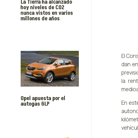
La Tierra ha alcanzado
hoy niveles de CO2
nunca vistos en varios
millones de años
El Con
dan en
previs
la ren
medioa
Opel apuesta por el
En est
autogas GLP
autono
kilóme
vehícu