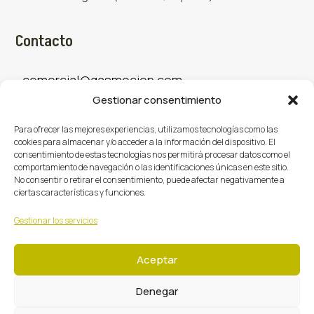
Contacto
comercial@gasmocion.com
Gestionar consentimiento
961 667 879
Para ofrecer las mejores experiencias, utilizamos tecnologías como las
cookies para almacenar y/o acceder a la información del dispositivo. El
consentimiento de estas tecnologías nos permitirá procesar datos como el
Sociales
comportamiento de navegación o las identificaciones únicas en este sitio.
No consentir o retirar el consentimiento, puede afectar negativamente a
ciertas características y funciones.
Facebook
X (Twitter)
Instagram



Gestionar los servicios
Aceptar
Denegar
Gasmoción 2026 © Todos los derechos reservados.