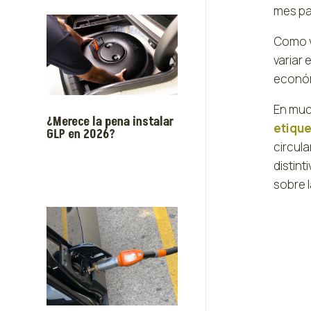
mes pas
Como v
variar 
económ
En muc
¿Merece la pena instalar
etiqu
GLP en 2026?
circul
distint
sobre l