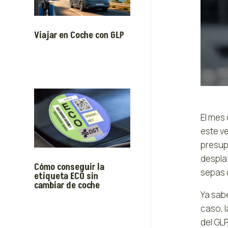
Viajar en Coche con GLP
El mes
este v
presup
despla
Cómo conseguir la
sepas 
etiqueta ECO sin
cambiar de coche
Ya sab
caso, l
del GL