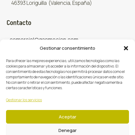
46393 Loriguilla (Valencia, España)
Contacto
comercial@gasmocion.com
Gestionar consentimiento
961 667 879
Para ofrecer las mejores experiencias, utilizamos tecnologías como las
cookies para almacenar y/o acceder a la información del dispositivo. El
consentimiento de estas tecnologías nos permitirá procesar datos como el
Sociales
comportamiento de navegación o las identificaciones únicas en este sitio.
No consentir o retirar el consentimiento, puede afectar negativamente a
ciertas características y funciones.
Facebook
X (Twitter)
Instagram



Gestionar los servicios
Aceptar
Denegar
Gasmoción 2026 © Todos los derechos reservados.