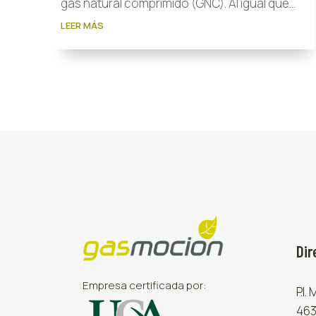
gas natural comprimido (GNC). Al igual que...
LEER MÁS
Dir
Empresa certificada por:
P.I.
463