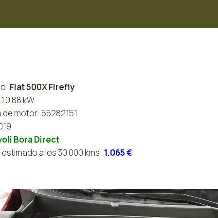
lo:
Fiat 500X Firefly
 1.0 88 kW
 de motor: 55282151
019
oli Bora Direct
 estimado a los 30.000 kms:
1.065 €