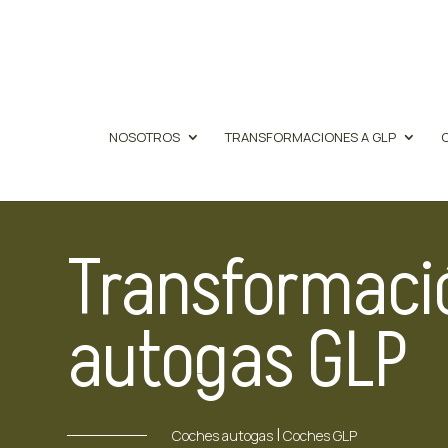
NOSOTROS
TRANSFORMACIONES A GLP
Transformació
autogas GLP
|
Coches autogas
Coches GLP