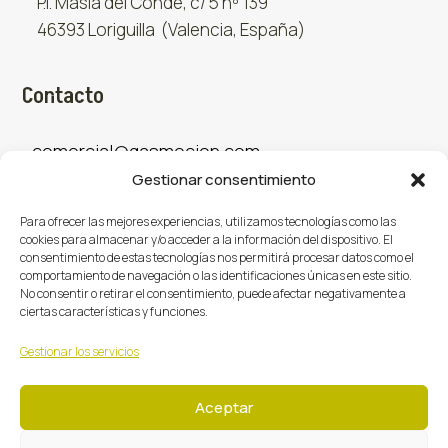
P.I. Masía del Conde, c/ 5 nº 139
46393 Loriguilla (Valencia, España)
Contacto
comercial@gasmocion.com
Gestionar consentimiento
961 667 879
Para ofrecer las mejores experiencias, utilizamos tecnologías como las
cookies para almacenar y/o acceder a la información del dispositivo. El
consentimiento de estas tecnologías nos permitirá procesar datos como el
Sociales
comportamiento de navegación o las identificaciones únicas en este sitio.
No consentir o retirar el consentimiento, puede afectar negativamente a
ciertas características y funciones.
Facebook
X (Twitter)
Instagram



Gestionar los servicios
Aceptar