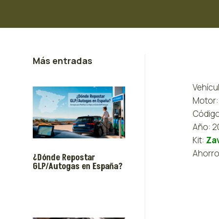
Más entradas
Vehícu
Motor: 
Código
Año: 2
Kit:
Zav
Ahorro
¿Dónde Repostar
GLP/Autogas en España?