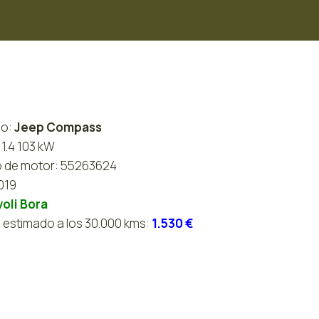
lo:
Jeep Compass
1.4 103 kW
 de motor: 55263624
019
oli Bora
 estimado a los 30.000 kms:
1.530 €