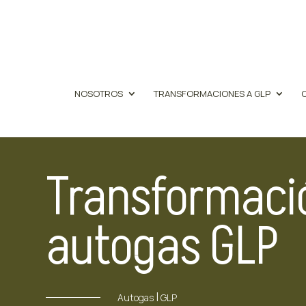
NOSOTROS
TRANSFORMACIONES A GLP
Transformaci
autogas GLP
|
Autogas
GLP