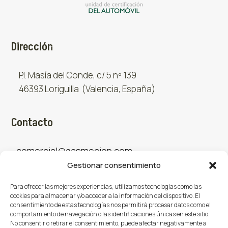
Dirección
P.I. Masía del Conde, c/ 5 nº 139
46393 Loriguilla (Valencia, España)
Contacto
comercial@gasmocion.com
Gestionar consentimiento
961 667 879
Para ofrecer las mejores experiencias, utilizamos tecnologías como las
cookies para almacenar y/o acceder a la información del dispositivo. El
consentimiento de estas tecnologías nos permitirá procesar datos como el
Sociales
comportamiento de navegación o las identificaciones únicas en este sitio.
No consentir o retirar el consentimiento, puede afectar negativamente a