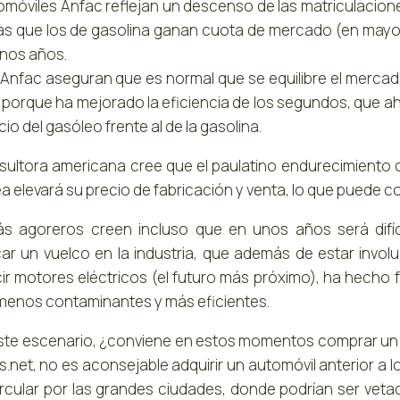
omóviles Anfac reflejan un descenso de las matriculacione
as que los de gasolina ganan cuota de mercado (en mayo
nos años.
Anfac aseguran que es normal que se equilibre el mercado 
 porque ha mejorado la eficiencia de los segundos, que a
cio del gasóleo frente al de la gasolina.
sultora americana cree que el paulatino endurecimiento 
a elevará su precio de fabricación y venta, lo que puede c
s agoreros creen incluso que en unos años será difíc
ar un vuelco en la industria, que además de estar invol
ir motores eléctricos (el futuro más próximo), ha hecho f
 menos contaminantes y más eficientes.
ste escenario, ¿conviene en estos momentos comprar un c
.net, no es aconsejable adquirir un automóvil anterior a l
ircular por las grandes ciudades, donde podrían ser vet