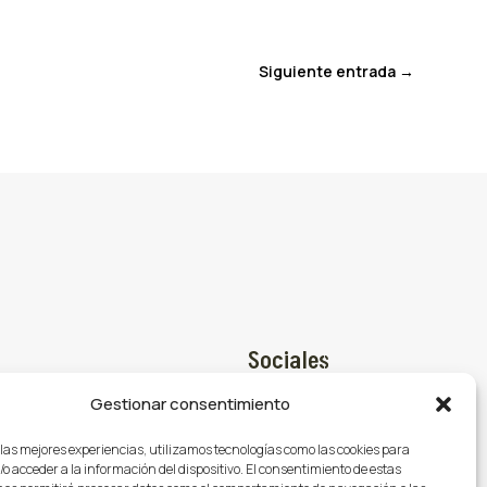
Siguiente entrada
→
Sociales
Gestionar consentimiento
Facebook

@gasmocion.com
 las mejores experiencias, utilizamos tecnologías como las cookies para
X (Twitter)

o acceder a la información del dispositivo. El consentimiento de estas
79