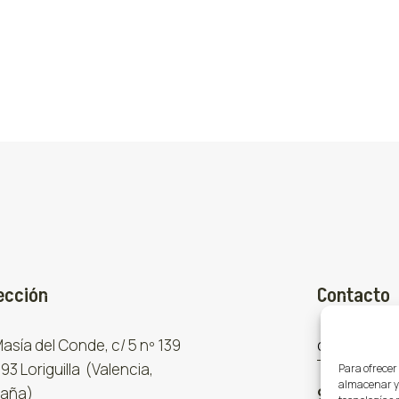
ección
Contacto
 Masía del Conde, c/ 5 nº 139
comercial
93 Loriguilla (Valencia,
Para ofrecer
almacenar y/
aña)
961 667 8