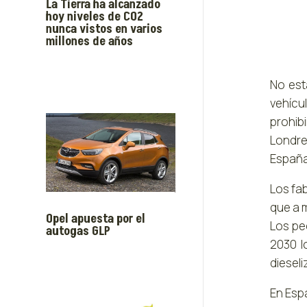
La Tierra ha alcanzado
hoy niveles de CO2
nunca vistos en varios
millones de años
No est
vehícu
prohib
Londre
España 
Los fa
que a m
Opel apuesta por el
Los pe
autogas GLP
2030 l
diesel
En Esp