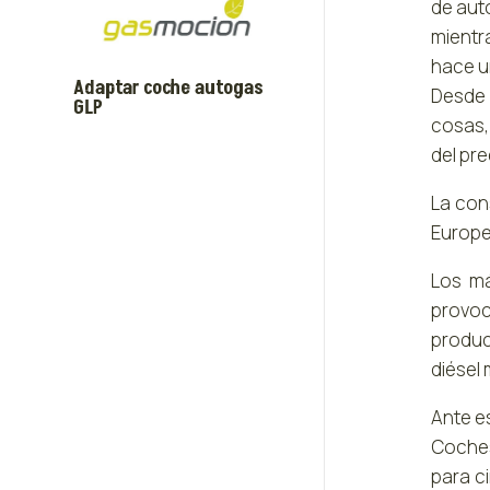
de aut
mientr
hace u
Adaptar coche autogas
Desde 
GLP
cosas,
del pre
La con
Europe
Los má
provoc
produc
diésel
Ante e
Coches
para c