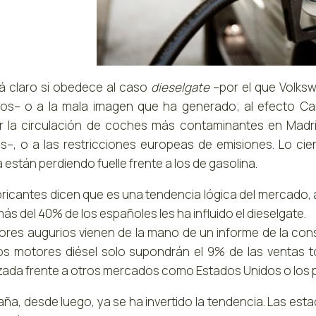
á claro si obedece al caso
dieselgate
–por el que Volksw
los– o a la mala imagen que ha generado; al efecto 
ir la circulación de coches más contaminantes en Madr
s–, o a las restricciones europeas de emisiones. Lo ci
están perdiendo fuelle frente a los de gasolina.
bricantes dicen que es una tendencia lógica del mercado,
ás del 40% de los españoles les ha influido el dieselgate.
ores augurios vienen de la mano de un informe de la con
os motores diésel solo supondrán el 9% de las ventas t
izada frente a otros mercados como Estados Unidos o los p
aña, desde luego, ya se ha invertido la tendencia. Las est