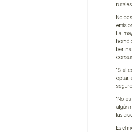
rurales
No obs
emisio
La ma
homólo
berlin
consum
“Si el
optar,
seguro
“No es
algún 
las ci
Es el 