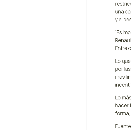
restri
una caí
y el d
“Es imp
Renaul
Entre o
Lo que
por la
más lim
incenti
Lo más
hacer 
forma,
Fuente