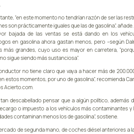
.
tante, “en este momento no tendrían razón de ser las rest
nes son prácticamente iguales que las de gasolina”, añade.
yor bajada de las ventas se está dando en los vehí
gos en gasolina ahora gastan menos, pero –según Da
as más grandes, cuyo uso es mayor en carretera, “porq
o sigue siendo más sustanciosa”.
 conductor no tiene claro que vaya a hacer más de 200.000
 en estos momentos, por uno de gasolina”, recomienda C
s Acierto.com.
 tan descabellado pensar que a algún político, además de 
recargo o impuesto a los vehículos más contaminantes y l
udades contaminan menos los de gasolina”, sostiene.
mercado de segunda mano, de coches diésel anteriores a la 