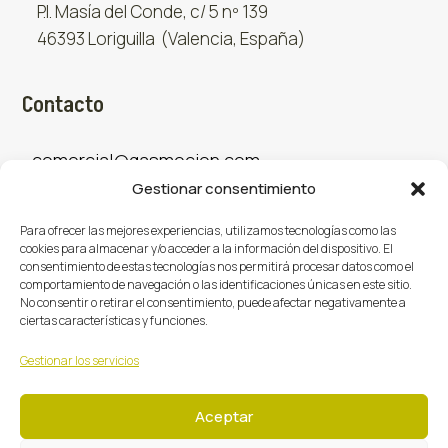
P.I. Masía del Conde, c/ 5 nº 139
46393 Loriguilla (Valencia, España)
Contacto
comercial@gasmocion.com
Gestionar consentimiento
961 667 879
Para ofrecer las mejores experiencias, utilizamos tecnologías como las
cookies para almacenar y/o acceder a la información del dispositivo. El
consentimiento de estas tecnologías nos permitirá procesar datos como el
Sociales
comportamiento de navegación o las identificaciones únicas en este sitio.
No consentir o retirar el consentimiento, puede afectar negativamente a
ciertas características y funciones.
Facebook
X (Twitter)
Instagram



Gestionar los servicios
Aceptar