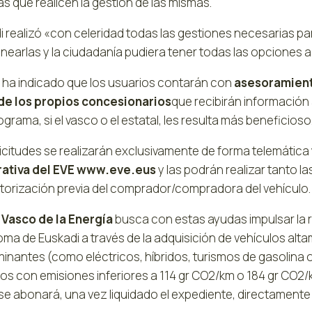
as que realicen la gestión de las mismas.
i realizó «con celeridad todas las gestiones necesarias pa
nearlas y la ciudadanía pudiera tener todas las opciones a
 ha indicado que los usuarios contarán con
asesoramiento
e los propios concesionarios
que recibirán información
grama, si el vasco o el estatal, les resulta más beneficioso
icitudes se realizarán exclusivamente de forma telemática
ativa del EVE www.eve.eus
y las podrán realizar tanto 
torización previa del comprador/compradora del vehículo.
 Vasco de la Energía
busca con estas ayudas impulsar la 
ma de Euskadi a través de la adquisición de vehículos alta
inantes (como eléctricos, híbridos, turismos de gasolina o
los con emisiones inferiores a 114 gr CO2/km o 184 gr CO2/
 se abonará, una vez liquidado el expediente, directamente