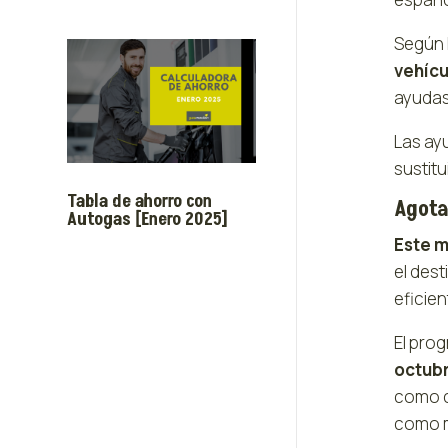
Según 
vehícu
ayudas,
Las ay
sustitu
Tabla de ahorro con
Agota
Autogas [Enero 2025]
Este m
el dest
eficien
El pro
octubr
como c
como ma