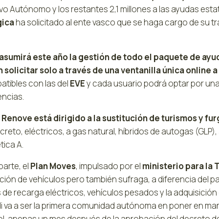
vo Autónomo y los restantes 2,1 millones a las ayudas esta
gica
ha solicitado al ente vasco que se haga cargo de su tra
 asumirá este año la gestión de todo el paquete de ay
 solicitar solo a través de una ventanilla única online 
atibles con las del
EVE
y cada usuario podrá optar por una
encias.
n Renove está dirigido a la sustitución de turismos y f
reto, eléctricos, a gas natural, híbridos de autogas (GLP)
tica A.
parte, el
Plan Moves
, impulsado por el
ministerio para la 
ción de vehículos pero también sufraga, a diferencia del p
de recarga eléctricos, vehículos pesados y la adquisición d
i va a ser la primera comunidad autónoma en poner en marc
l, apenas un mes después de la aprobación del decreto d