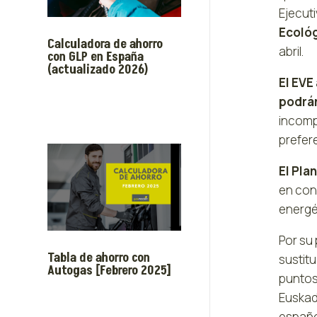
Ejecuti
Ecoló
Calculadora de ahorro
abril.
con GLP en España
(actualizado 2026)
El EVE
podrán
incomp
prefer
El Pla
en conc
energé
Por su 
Tabla de ahorro con
sustitu
Autogas [Febrero 2025]
puntos 
Euskad
españo