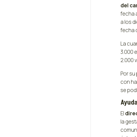
del c
fecha 
a los d
fecha d
La cuan
3.000 
2.000 v
Por su 
con ha
se podr
Ayuda
El
dire
la gest
comuni