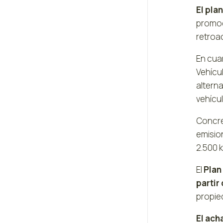
El pla
promoci
retroac
En cua
Vehícul
alterna
vehícul
Concr
emisio
2.500 k
El
Plan
partir
propied
El ach