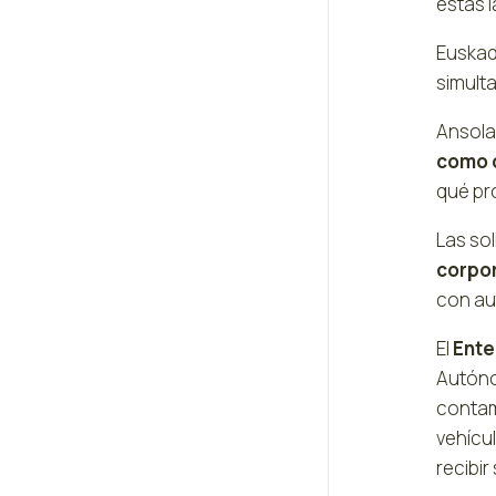
éstas l
Euskad
simulta
Ansola
como d
qué pro
Las sol
corpor
con au
El
Ente
Autóno
contam
vehícu
recibir