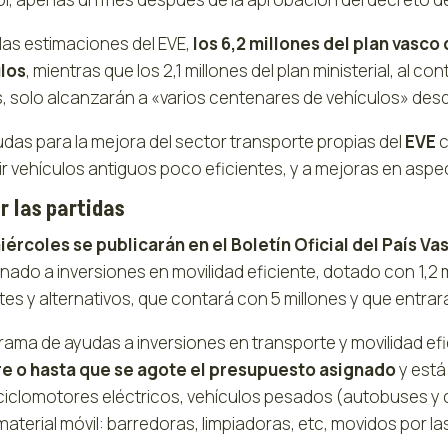
las estimaciones del EVE,
los 6,2 millones del plan vasc
los
, mientras que los 2,1 millones del plan ministerial, al 
 solo alcanzarán a «varios centenares de vehículos» desde s
udas para la mejora del sector transporte propias del
EVE
c
ir vehículos antiguos poco eficientes, y a mejoras en aspec
r las partidas
iércoles se publicarán en el Boletín Oficial del País 
inado a inversiones en movilidad eficiente, dotado con 1,2
tes y alternativos, que contará con 5 millones y que entrar
grama de ayudas a inversiones en transporte y movilidad ef
e o hasta que se agote el presupuesto asignado
y está 
iclomotores eléctricos, vehículos pesados (autobuses y c
terial móvil: barredoras, limpiadoras, etc, movidos por las