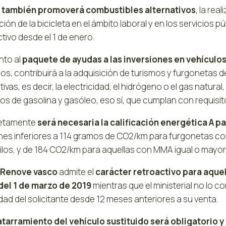
n también promoverá combustibles alternativos
, la rea
ón de la bicicleta en el ámbito laboral y en los servicios
tivo desde el 1 de enero.
nto al
paquete de ayudas a las inversiones en vehículos 
os, contribuirá a la adquisición de turismos y furgonetas d
tivas, es decir, la electricidad, el hidrógeno o el gas natur
os de gasolina y gasóleo, eso sí, que cumplan con requisi
etamente
será necesaria la calificación energética A p
nes inferiores a 114 gramos de CO2/km para furgonetas 
ilos, y de 184 CO2/km para aquellas con MMA igual o mayor 
 Renove vasco
admite el
carácter retroactivo para aque
 del 1 de marzo de 2019
mientras que el ministerial no lo 
ad del solicitante desde 12 meses anteriores a su venta.
atarramiento del vehículo sustituido será obligatorio y