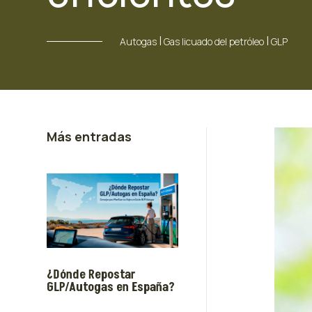
|
|
Autogas
Gas licuado del petróleo
GLP
Más entradas
¿Dónde Repostar
GLP/Autogas en España?