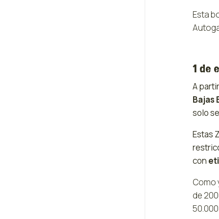
Esta b
Autogas
1 de 
A part
Bajas 
solo se
Estas 
restri
con
et
Como y
de 200
50.000