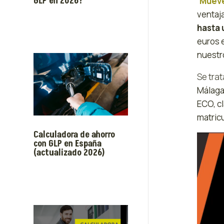
GLP en 2026?
‘Muév
ventaj
hasta 
euros 
nuestro
Se tra
Málaga
ECO, c
matricu
Calculadora de ahorro
Reprod
con GLP en España
de
(actualizado 2026)
vídeo