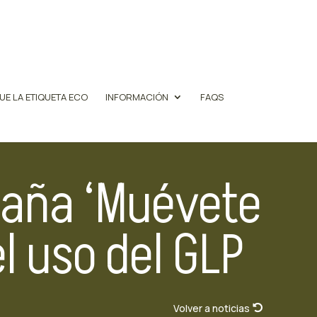
UE LA ETIQUETA ECO
INFORMACIÓN
FAQS
aña ‘Muévete
l uso del GLP
Volver a noticias