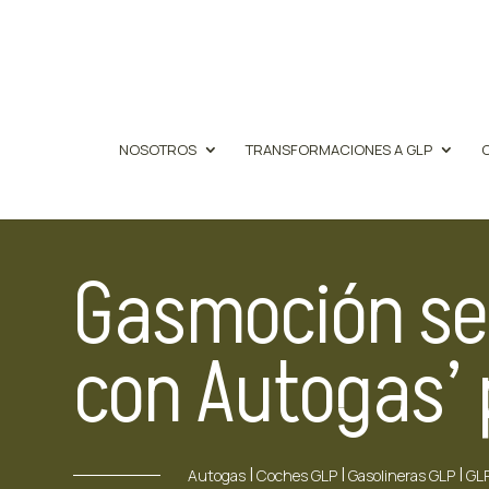
NOSOTROS
TRANSFORMACIONES A GLP
Gasmoción se
con Autogas’ 
|
|
|
Autogas
Coches GLP
Gasolineras GLP
GL