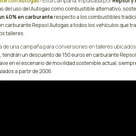
ete con Autogas
‘! Esta campaña, impulsada por
Repsol y
as del uso del Autogas como combustible alternativo, soste
un 40% en carburante
respecto a los combustibles tradici
en carburante Repsol Autogas a todos los vehículos que t
s talleres.
ta de una campaña para conversiones en talleres ubicado
, tendrán un descuento de 150 euros en carburante Repsol
lave en el escenario de movilidad sostenible actual, siemp
lados a partir de 2006.
uctor