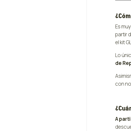
¿Cómo
Es muy 
partir 
el kit G
Lo úni
de Re
Asimis
con no
¿Cuán
A parti
descue