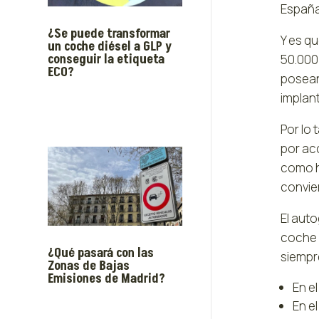
España
¿Se puede transformar
Y es q
un coche diésel a GLP y
conseguir la etiqueta
50.000
ECO?
posean
implan
Por lo
por ac
como h
convie
El aut
coche 
¿Qué pasará con las
siempre
Zonas de Bajas
Emisiones de Madrid?
En e
En e