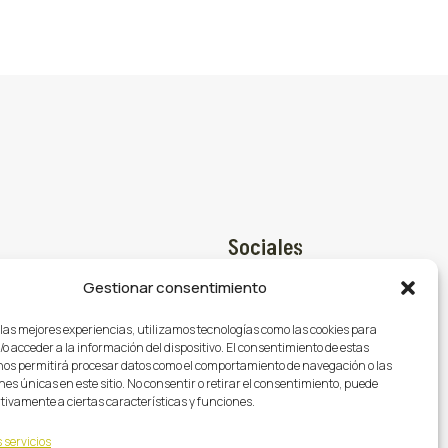
Sociales
Gestionar consentimiento
Facebook

@gasmocion.com
 las mejores experiencias, utilizamos tecnologías como las cookies para
X (Twitter)

o acceder a la información del dispositivo. El consentimiento de estas
79
nos permitirá procesar datos como el comportamiento de navegación o las
Instagram

nes únicas en este sitio. No consentir o retirar el consentimiento, puede
tivamente a ciertas características y funciones.
 servicios