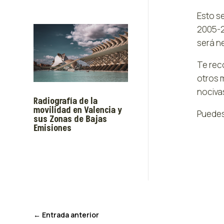
Esto s
2005-2
será ne
Te rec
otros 
nociva
Radiografía de la
movilidad en Valencia y
Puedes
sus Zonas de Bajas
Emisiones
←
Entrada anterior