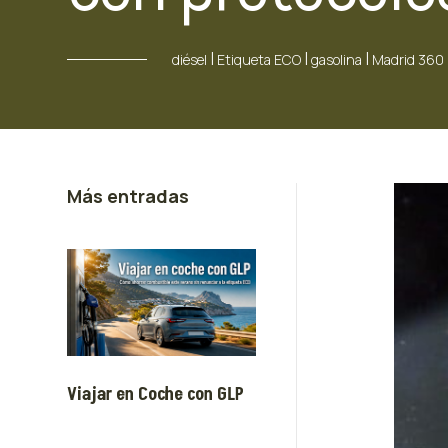
|
|
|
diésel
Etiqueta ECO
gasolina
Madrid 360
Más entradas
Viajar en Coche con GLP