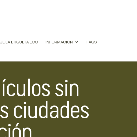
UE LA ETIQUETA ECO
INFORMACIÓN
FAQS
ículos sin
as ciudades
ción