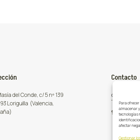
ección
Contacto
 Masía del Conde, c/ 5 nº 139
comercial
93 Loriguilla (Valencia,
Para ofrecer
almacenar y/
aña)
961 667 8
tecnologías 
identificacio
afectar nega
Gestionar los