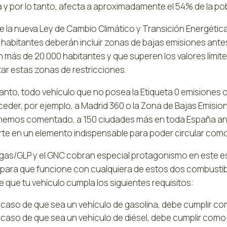
 y por lo tanto, afecta a aproximadamente el 54% de la po
ue la nueva Ley de Cambio Climático y Transición Energétic
 habitantes deberán incluir zonas de bajas emisiones ante
 más de 20.000 habitantes y que superen los valores límit
tar estas zonas de restricciones.
 tanto, todo vehículo que no posea la Etiqueta 0 emisiones
ceder, por ejemplo, a Madrid 360 o la Zona de Bajas Emisio
emos comentado, a 150 ciudades más en toda España antes
rte en un elemento indispensable para poder circular com
ogas/GLP y el GNC cobran especial protagonismo en este es
para que funcione con cualquiera de estos dos combustibl
 que tu vehículo cumpla los siguientes requisitos:
l caso de que sea un vehículo de gasolina, debe cumplir co
l caso de que sea un vehículo de diésel, debe cumplir como