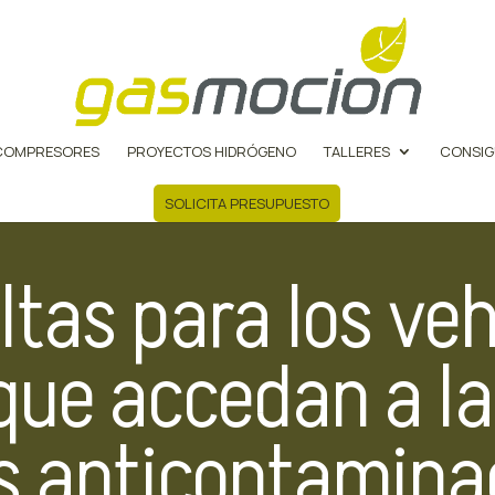
COMPRESORES
PROYECTOS HIDRÓGENO
TALLERES
CONSIG
SOLICITA PRESUPUESTO
ltas para los veh
que accedan a l
s anticontamina