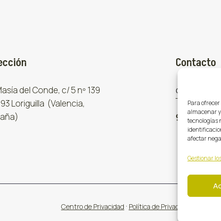
ección
Contacto
 Masía del Conde, c/ 5 nº 139
comercial
93 Loriguilla (Valencia,
Para ofrecer
almacenar y/
aña)
961 667 8
tecnologías 
identificacio
afectar nega
Gestionar los
A
·
·
Centro de Privacidad
Política de Privacidad
Cookies