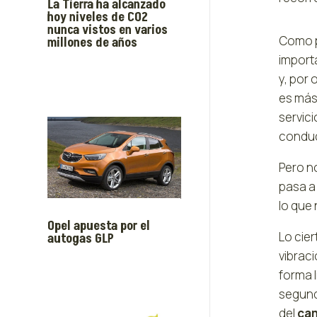
La Tierra ha alcanzado
hoy niveles de CO2
nunca vistos en varios
Como p
millones de años
importa
y, por 
es más 
servic
conduc
Pero n
pasa a
lo que
Opel apuesta por el
Lo cie
autogas GLP
vibraci
forma 
segund
del
cam