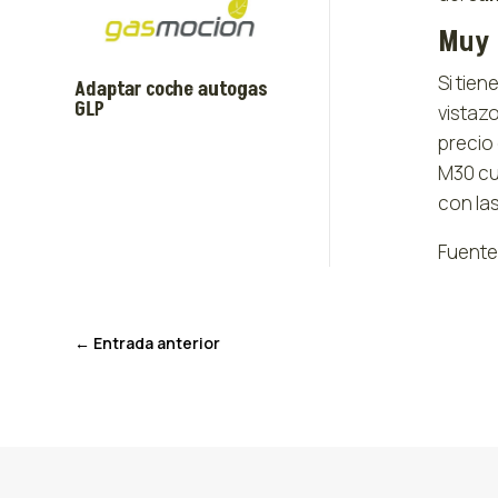
Muy 
Si tie
Adaptar coche autogas
GLP
vistazo
precio 
M30 cu
con las
Fuente
←
Entrada anterior