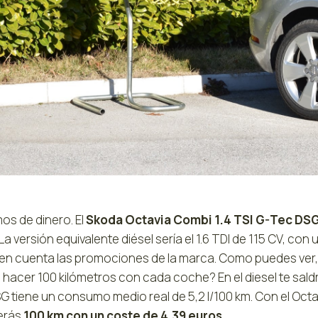
os de dinero. El
Skoda Octavia Combi 1.4 TSI G-Tec DSG
La versión equivalente diésel sería el 1.6 TDI de 115 CV, co
 en cuenta las promociones de la marca. Como puedes ver, 
hacer 100 kilómetros con cada coche? En el diesel te saldrí
G tiene un consumo medio real de 5,2 l/100 km. Con el Oct
erás
100 km con un coste de 4,39 euros
.