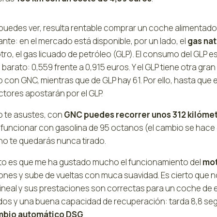
uedes ver, resulta rentable comprar un coche alimentado 
nte: en el mercado está disponible, por un lado, el
gas na
otro, el gas licuado de petróleo (GLP). El consumo del GLP 
barato: 0,559 frente a 0,915 euros. Y el GLP tiene otra gr
io con GNC, mientras que de GLP hay 61. Por ello, hasta qu
tores apostarán por el GLP.
o te asustes, con
GNC puedes recorrer unos 312 kilóme
 funcionar con gasolina de 95 octanos (el cambio se hace 
 no te quedarás nunca tirado.
rto es que me ha gustado mucho el funcionamiento del
mot
ones y sube de vueltas con muca suavidad. Es cierto que no
lineal y sus prestaciones son correctas para un coche de e
os y una buena capacidad de recuperación: tarda 8,8 segu
bio automático DSG
.