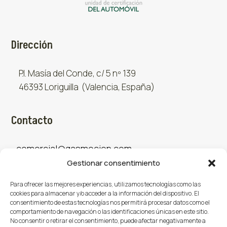
Dirección
P.I. Masía del Conde, c/ 5 nº 139
46393 Loriguilla (Valencia, España)
Contacto
comercial@gasmocion.com
Gestionar consentimiento
961 667 879
Para ofrecer las mejores experiencias, utilizamos tecnologías como las
cookies para almacenar y/o acceder a la información del dispositivo. El
consentimiento de estas tecnologías nos permitirá procesar datos como el
Sociales
comportamiento de navegación o las identificaciones únicas en este sitio.
No consentir o retirar el consentimiento, puede afectar negativamente a