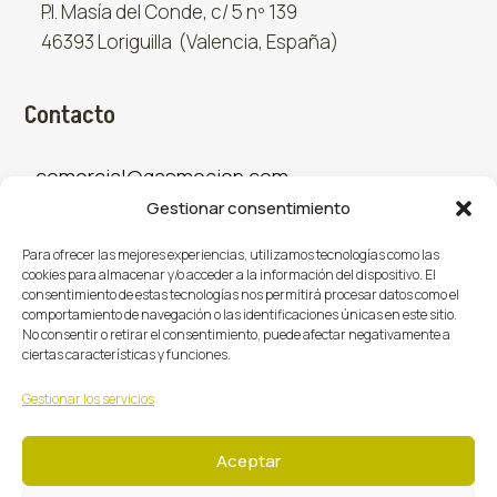
P.I. Masía del Conde, c/ 5 nº 139
46393 Loriguilla (Valencia, España)
Contacto
comercial@gasmocion.com
Gestionar consentimiento
961 667 879
Para ofrecer las mejores experiencias, utilizamos tecnologías como las
cookies para almacenar y/o acceder a la información del dispositivo. El
consentimiento de estas tecnologías nos permitirá procesar datos como el
Sociales
comportamiento de navegación o las identificaciones únicas en este sitio.
No consentir o retirar el consentimiento, puede afectar negativamente a
ciertas características y funciones.
Facebook
X (Twitter)
Instagram



Gestionar los servicios
Aceptar