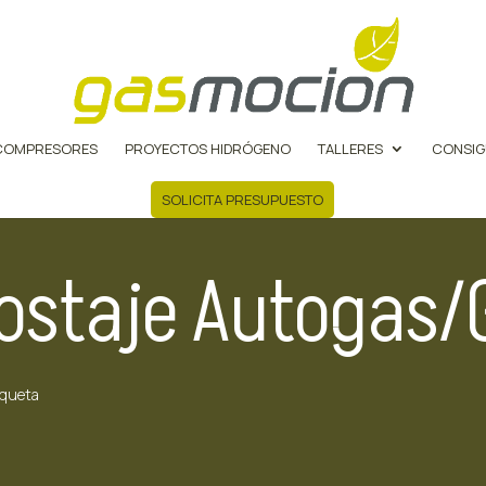
COMPRESORES
PROYECTOS HIDRÓGENO
TALLERES
CONSIG
SOLICITA PRESUPUESTO
postaje Autogas/
iqueta