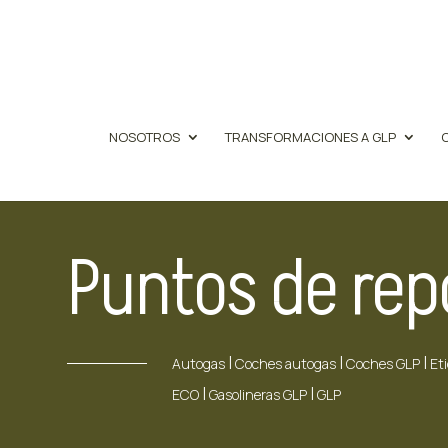
NOSOTROS
TRANSFORMACIONES A GLP
Puntos de re
|
|
|
Autogas
Coches autogas
Coches GLP
Et
|
|
ECO
Gasolineras GLP
GLP