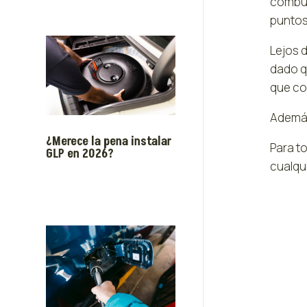
combust
puntos
Lejos 
dado q
que co
Además
¿Merece la pena instalar
Para t
GLP en 2026?
cualqu