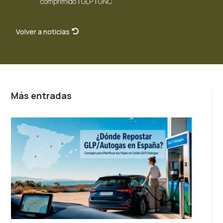
|
|
comprimido
GLP
GNC
Volver a noticias
Más entradas