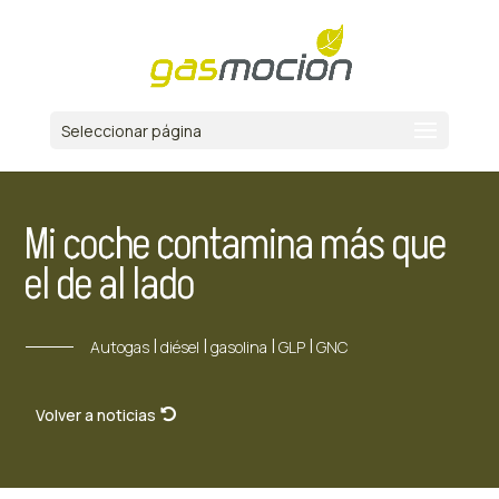
Seleccionar página
Mi coche contamina más que
el de al lado
|
|
|
|
Autogas
diésel
gasolina
GLP
GNC
Volver a noticias