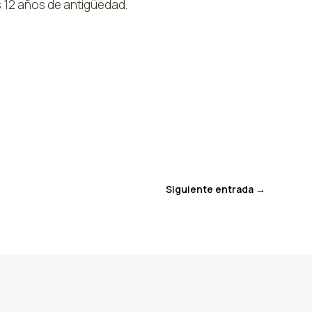
s 12 años de antigüedad.
Siguiente entrada
→