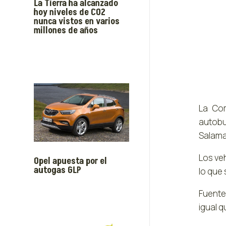
La Tierra ha alcanzado
hoy niveles de CO2
nunca vistos en varios
millones de años
La Com
autobu
Salama
Los ve
Opel apuesta por el
autogas GLP
lo que
Fuente
igual q