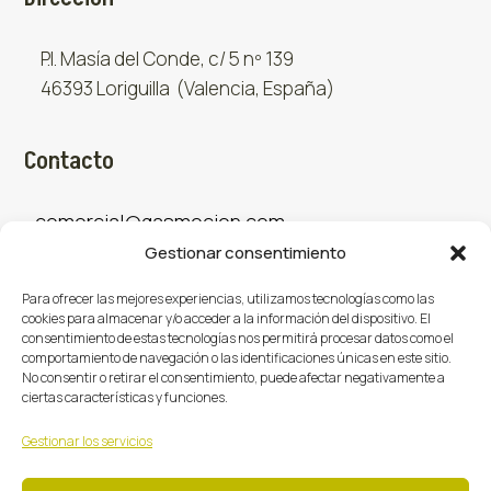
P.I. Masía del Conde, c/ 5 nº 139
46393 Loriguilla (Valencia, España)
Contacto
comercial@gasmocion.com
Gestionar consentimiento
961 667 879
Para ofrecer las mejores experiencias, utilizamos tecnologías como las
cookies para almacenar y/o acceder a la información del dispositivo. El
consentimiento de estas tecnologías nos permitirá procesar datos como el
Sociales
comportamiento de navegación o las identificaciones únicas en este sitio.
No consentir o retirar el consentimiento, puede afectar negativamente a
ciertas características y funciones.
Facebook
X (Twitter)
Instagram



Gestionar los servicios