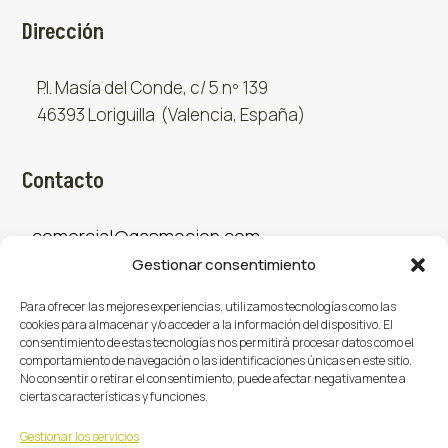
Dirección
P.I. Masía del Conde, c/ 5 nº 139
46393 Loriguilla (Valencia, España)
Contacto
comercial@gasmocion.com
Gestionar consentimiento
961 667 879
Para ofrecer las mejores experiencias, utilizamos tecnologías como las
cookies para almacenar y/o acceder a la información del dispositivo. El
consentimiento de estas tecnologías nos permitirá procesar datos como el
Sociales
comportamiento de navegación o las identificaciones únicas en este sitio.
No consentir o retirar el consentimiento, puede afectar negativamente a
ciertas características y funciones.
Facebook
X (Twitter)
Instagram



Gestionar los servicios