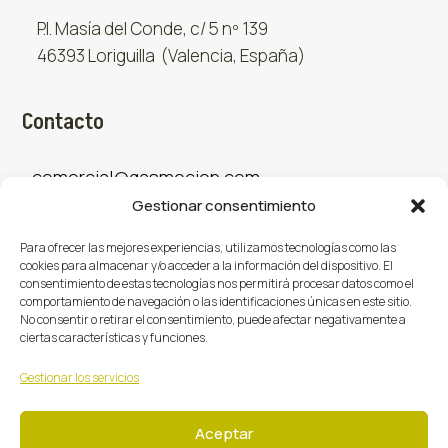
P.I. Masía del Conde, c/ 5 nº 139
46393 Loriguilla (Valencia, España)
Contacto
comercial@gasmocion.com
Gestionar consentimiento
961 667 879
Para ofrecer las mejores experiencias, utilizamos tecnologías como las
cookies para almacenar y/o acceder a la información del dispositivo. El
consentimiento de estas tecnologías nos permitirá procesar datos como el
Sociales
comportamiento de navegación o las identificaciones únicas en este sitio.
No consentir o retirar el consentimiento, puede afectar negativamente a
ciertas características y funciones.
Facebook
X (Twitter)
Instagram



Gestionar los servicios
Aceptar