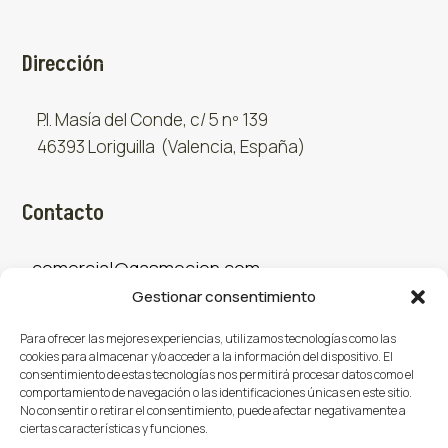
Dirección
P.I. Masía del Conde, c/ 5 nº 139
46393 Loriguilla (Valencia, España)
Contacto
comercial@gasmocion.com
Gestionar consentimiento
961 667 879
Para ofrecer las mejores experiencias, utilizamos tecnologías como las
cookies para almacenar y/o acceder a la información del dispositivo. El
consentimiento de estas tecnologías nos permitirá procesar datos como el
Sociales
comportamiento de navegación o las identificaciones únicas en este sitio.
No consentir o retirar el consentimiento, puede afectar negativamente a
ciertas características y funciones.
Facebook
X (Twitter)
Instagram


