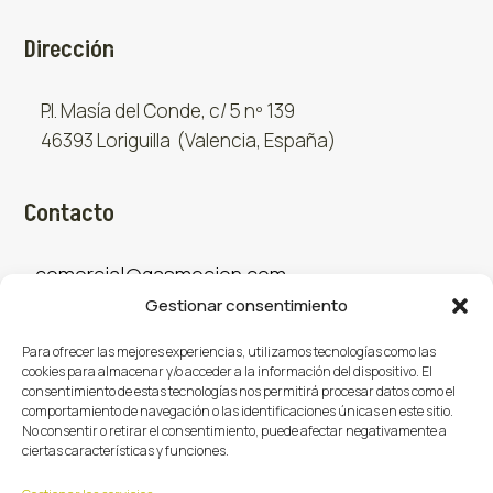
Dirección
P.I. Masía del Conde, c/ 5 nº 139
46393 Loriguilla (Valencia, España)
Contacto
comercial@gasmocion.com
Gestionar consentimiento
961 667 879
Para ofrecer las mejores experiencias, utilizamos tecnologías como las
cookies para almacenar y/o acceder a la información del dispositivo. El
consentimiento de estas tecnologías nos permitirá procesar datos como el
Sociales
comportamiento de navegación o las identificaciones únicas en este sitio.
No consentir o retirar el consentimiento, puede afectar negativamente a
ciertas características y funciones.
Facebook
X (Twitter)
Instagram


