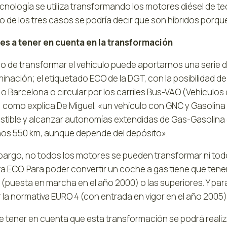
ecnología se utiliza transformando los motores diésel de 
o de los tres casos se podría decir que son híbridos porq
es a tener en cuenta en la transformación
ho de transformar el vehículo puede aportarnos una serie d
nación; el etiquetado ECO de la DGT, con la posibilidad de
o Barcelona o circular por los carriles Bus-VAO (Vehículos
, como explica De Miguel, «un vehículo con GNC y Gasolina
tible y alcanzar autonomías extendidas de Gas-Gasolina d
nos 550 km, aunque depende del depósito».
bargo, no todos los motores se pueden transformar ni todo
ta ECO. Para poder convertir un coche a gas tiene que tene
 (puesta en marcha en el año 2000) o las superiores. Y par
 la normativa EURO 4 (con entrada en vigor en el año 2005)
e tener en cuenta que esta transformación se podrá realiza