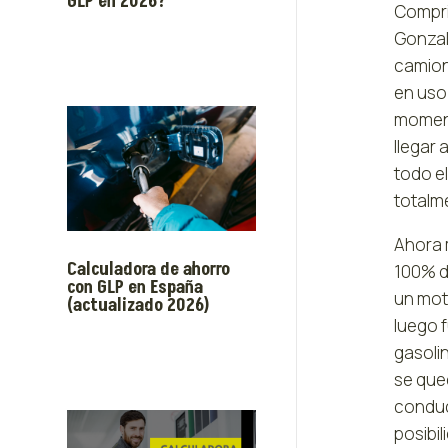
GLP en 2026?
Comprim
Gonzal
camion
en uso 
moment
llegar 
todo el
totalm
Ahora 
Calculadora de ahorro
100% d
con GLP en España
un moto
(actualizado 2026)
luego 
gasoli
se qued
conduc
posibi