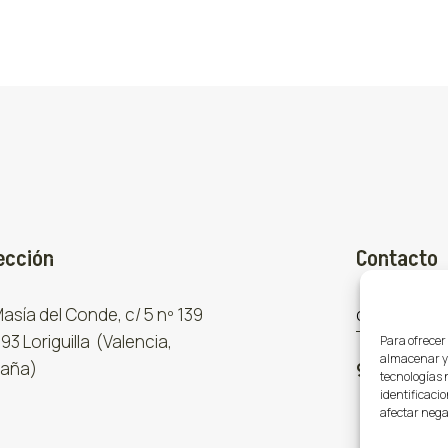
ección
Contacto
 Masía del Conde, c/ 5 nº 139
comercial
93 Loriguilla (Valencia,
Para ofrecer
almacenar y/
aña)
961 667 8
tecnologías 
identificacio
afectar nega