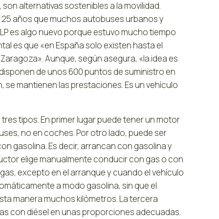
on alternativas sostenibles a la movilidad.
asi 25 años que muchos autobuses urbanos y
LP es algo nuevo porque estuvo mucho tiempo
ntal es que «en España solo existen hasta el
 Zaragoza». Aunque, según asegura, «la idea es
GLP disponen de unos 600 puntos de suministro en
n, se mantienen las prestaciones. Es un vehículo
tres tipos. En primer lugar puede tener un motor
uses, no en coches. Por otro lado, puede ser
con gasolina. Es decir, arrancan con gasolina y
nductor elige manualmente conducir con gas o con
gas, excepto en el arranque y cuando el vehículo
utomáticamente a modo gasolina, sin que el
esta manera muchos kilómetros. La tercera
a gas con diésel en unas proporciones adecuadas.