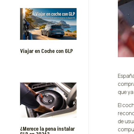
Viajar en Coche con GLP
España
compra
que ya 
El coc
recono
de usua
¿Merece la pena instalar
compue