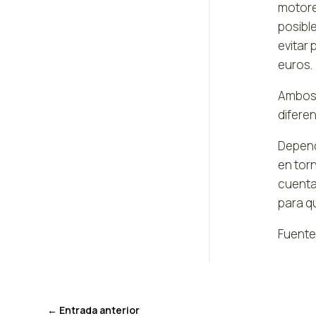
motore
posible
evitar 
euros.
Ambos 
difere
Depend
en tor
cuenta
para q
Fuente
←
Entrada anterior