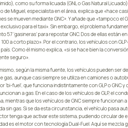
ido), como su forma licuada (GNL o Gas Natural Licuado), s
o de Miguel, especialista en el área, explica que «hace c
es se mueven mediante GNC». Y añade que «tampoco el G
exclusivo para el taxi». Sin embargo, el problema fundame
o 57 ‘gasineras’ para repostar GNC. Dos de ellas están en
a 100 a corto plazo». Por el contrario, los vehículos con 
 país. Como él mismo explica, «si se hace bien la conversió
ente seguro».
mismo, según la misma fuente, los vehículos pueden ser de 
e gas, aunque casi siempre se utiliza en camiones o autob
r ‘bi-fuel’, que funciona indistintamente con GLP o GNC y 
funcionan a gas. En el caso de los vehículos de GLP, el co
na, mientras que los vehículos de GNC siempre funcionan a 
a sin gas. Si se da esta circunstancia, el vehículo pasa a
tor tenga que activar este sistema, pudiendo circular de 
lidad es el motor con tecnología Dual-Fuel. Aquí se mezcl