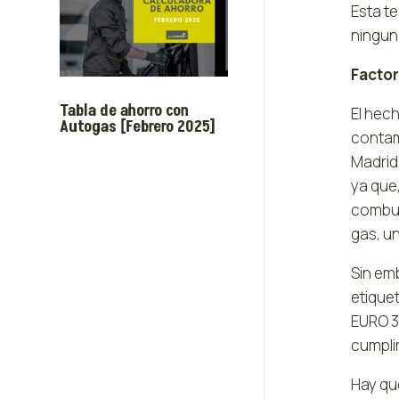
Esta t
ningun
Factor
Tabla de ahorro con
El hec
Autogas [Febrero 2025]
contami
Madrid 
ya que
combus
gas, u
Sin em
etique
EURO 3
cumplir
Hay qu