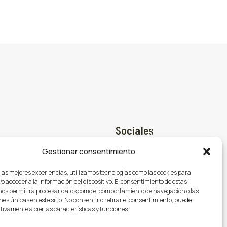
Sociales
Gestionar consentimiento
Facebook

@gasmocion.com
 las mejores experiencias, utilizamos tecnologías como las cookies para
X (Twitter)

o acceder a la información del dispositivo. El consentimiento de estas
79
nos permitirá procesar datos como el comportamiento de navegación o las
Instagram

nes únicas en este sitio. No consentir o retirar el consentimiento, puede
tivamente a ciertas características y funciones.