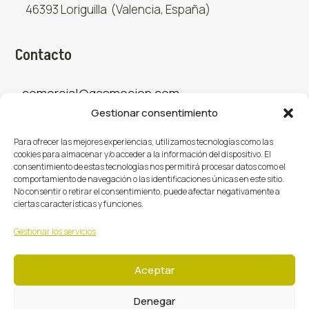
46393 Loriguilla (Valencia, España)
Contacto
comercial@gasmocion.com
Gestionar consentimiento
961 667 879
Para ofrecer las mejores experiencias, utilizamos tecnologías como las
cookies para almacenar y/o acceder a la información del dispositivo. El
consentimiento de estas tecnologías nos permitirá procesar datos como el
Sociales
comportamiento de navegación o las identificaciones únicas en este sitio.
No consentir o retirar el consentimiento, puede afectar negativamente a
ciertas características y funciones.
Facebook
X (Twitter)
Instagram



Gestionar los servicios
Aceptar
Denegar
Gasmoción 2026 © Todos los derechos reservados.